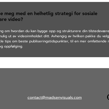
e meg med en helhetlig strategi for sosiale
are video?
vning om hvordan du kan bygge opp og strukturere din tilstedevære
 mulig ut av videoinnholdet ditt. Avhengig av hvilken pakke du velg
nkle tips om beste publiseringstidspunkter, til en mer omfattend
g oppfølging.
contact@madsenvisuals.com