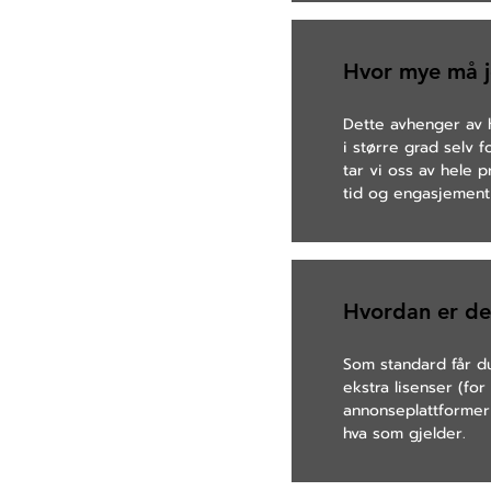
Hvor mye må j
Dette avhenger av h
i større grad selv 
tar vi oss av hele 
tid og engasjement 
Hvordan er det
Som standard får du
ekstra lisenser (for
annonseplattformer m
hva som gjelder.