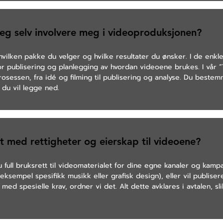
eg selv involvere meg i videoproduksjonen?
vilken pakke du velger og hvilke resultater du ønsker. I de enkl
for publisering og planlegging av hvordan videoene brukes. I vår 
prosessen, fra idé og filming til publisering og analyse. Du beste
du vil legge ned.
 med rettigheter og eierskap til videoene?
 full bruksrett til videomaterialet for dine egne kanaler og kamp
 eksempel spesifikk musikk eller grafisk design), eller vil publise
ed spesielle krav, ordner vi det. Alt dette avklares i avtalen, sli