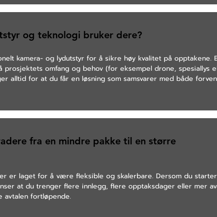
tstyr og teknologi bruker dere?
onelt kamera- og lydutstyr for å sikre høy kvalitet på opptakene. 
på prosjektets omfang og behov (for eksempel drone, spesiallys el
ger alltid for at du får en løsning som samsvarer med både forve
dere fra en mindre pakke til en større
er er laget for å være fleksible og skalerbare. Dersom du start
ser at du trenger flere innlegg, flere opptaksdager eller mer av
e avtalen fortløpende.