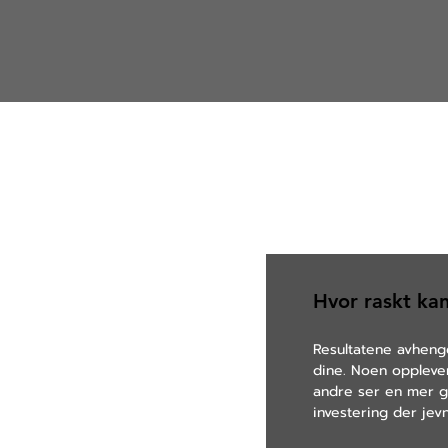
Hvor raskt kan
Resultatene avheng
dine. Noen oppleve
andre ser en mer gr
investering der jev