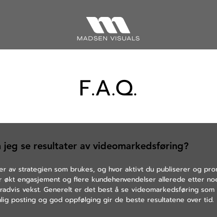
F.A.Q.
 jeg se resultater av videomarkedsføring?
er av strategien som brukes, og hvor aktivt du publiserer og p
r økt engasjement og flere kundehenvendelser allerede etter n
advis vekst. Generelt er det best å se videomarkedsføring som 
nlig posting og god oppfølging gir de beste resultatene over tid.