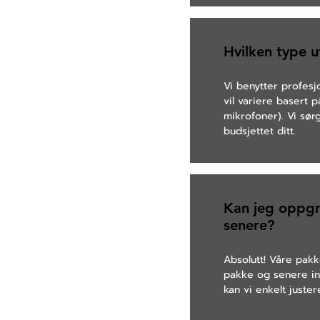
Hvilken type u
Vi benytter profesj
vil variere basert 
mikrofoner). Vi sør
budsjettet ditt.
Kan jeg oppgra
senere?
Absolutt! Våre pakk
pakke og senere inn
kan vi enkelt juster