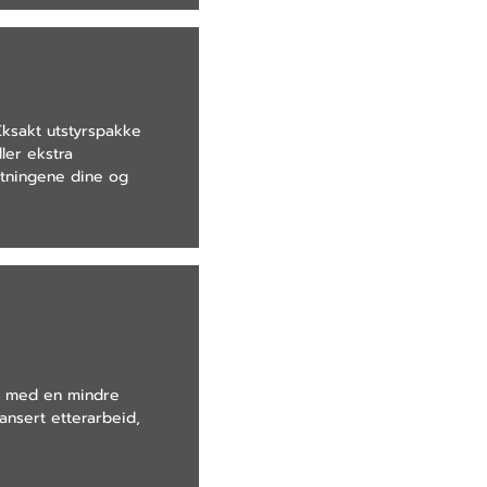
Eksakt utstyrspakke
ler ekstra
ntningene dine og
er med en mindre
ansert etterarbeid,