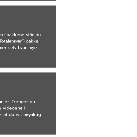
ere pakkene står du
“Totalansvar”-pakke
mmer selv hvor mye
anjer. Trenger du
re videoene i
k at du vet nøyaktig