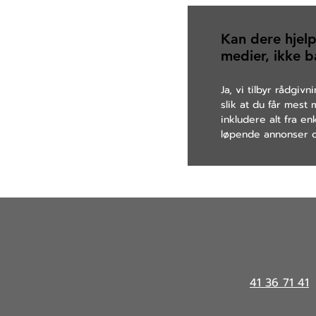
Kan dere hjelp
medier, ikke b
Ja, vi tilbyr rådgi
slik at du får mest
inkludere alt fra e
løpende annonser o
41 36 71 41